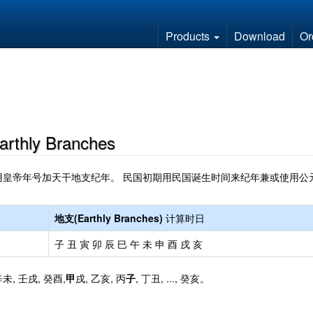
Products
Download
Or
thly Branches
皇帝年号加天干地支纪年。 民国初期用民国诞生时间来纪年兼或使用公
地支(Earthly Branches)
计算时日
子 丑 寅 卯 辰 巳 午 未 申 酉 戌 亥
辛未, 壬戌, 癸酉,
甲
戌, 乙亥, 丙
子
, 丁丑, ..., 癸亥。