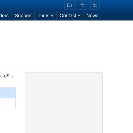
En
简
繁
ders
Support
Tools
Contact
News
元纪年，