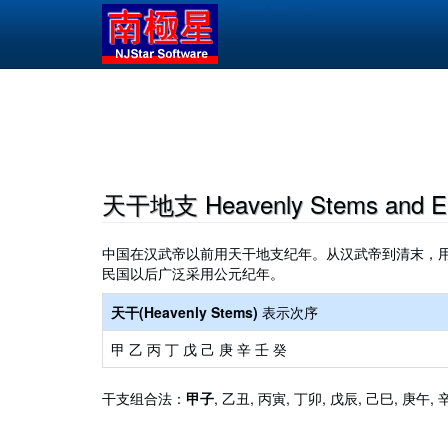
Skip
Updated:
August 7, 2026
to
main
content
Main
navigation
天干地支 Heavenly Stems and Ear
中国在汉武帝以前用天干地支纪年。从汉武帝到清末，用
民国以后广泛采用公元纪年。
天干(Heavenly Stems)
表示次序
甲 乙 丙 丁 戊 己 庚 辛 壬 癸
干支组合法：
甲子
, 乙丑, 丙寅, 丁卯, 戊辰, 己巳, 庚午, 