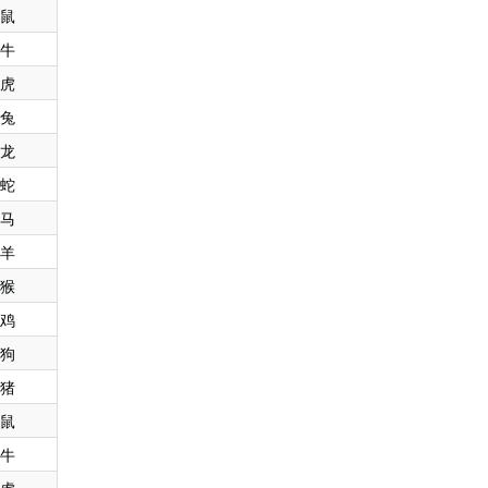
鼠
牛
虎
兔
龙
蛇
马
羊
猴
鸡
狗
猪
鼠
牛