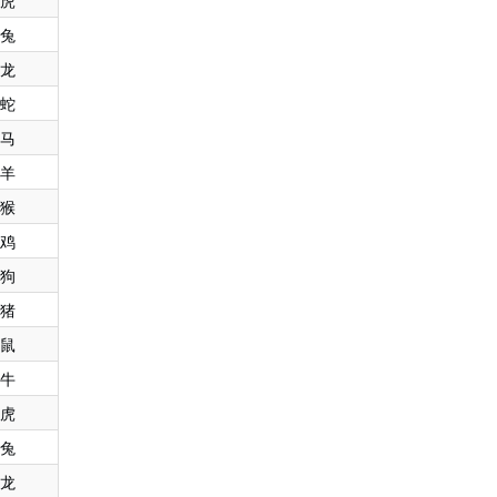
虎
兔
龙
蛇
马
羊
猴
鸡
狗
猪
鼠
牛
虎
兔
龙