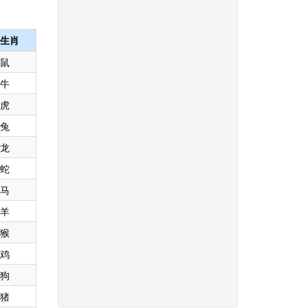
生肖
鼠
牛
虎
兔
龙
蛇
马
羊
猴
鸡
狗
猪