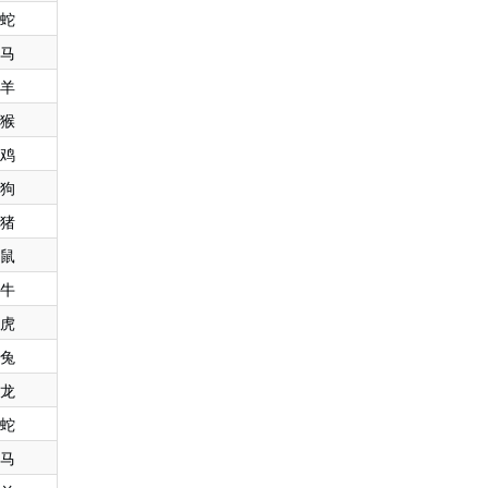
蛇
马
羊
猴
鸡
狗
猪
鼠
牛
虎
兔
龙
蛇
马