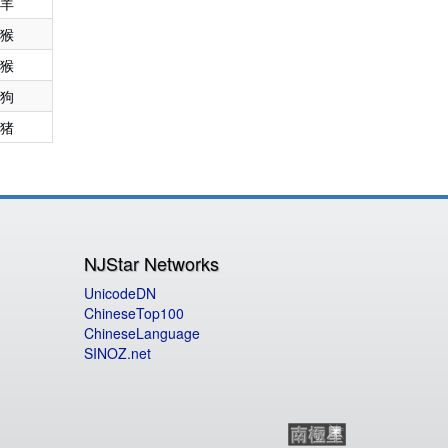
羊
猴
猴
狗
猪
NJStar Networks
UnicodeDN
ChineseTop100
ChineseLanguage
SINOZ.net